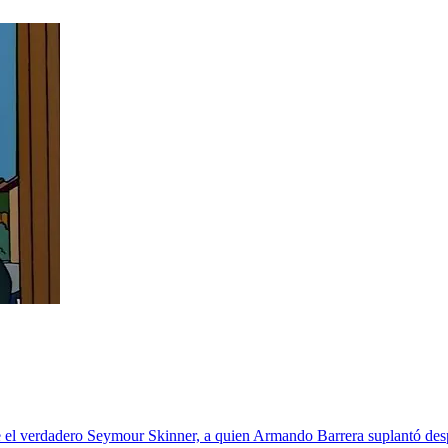
e el verdadero Seymour Skinner, a quien Armando Barrera suplantó desp