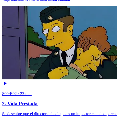
S09·E02 · 23 min
2. Vida Prestada
Se descubre que el director del colegio es un impostor cuando aparec