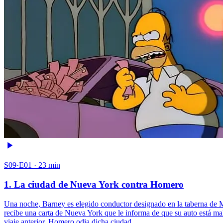
S09·E01 · 23 min
1. La ciudad de Nueva York contra Homero
Una noche, Barney es elegido conductor designado en la taberna de M
recibe una carta de Nueva York que le informa de que su auto está ma
viaje anterior, Homero odia dicha ciudad.