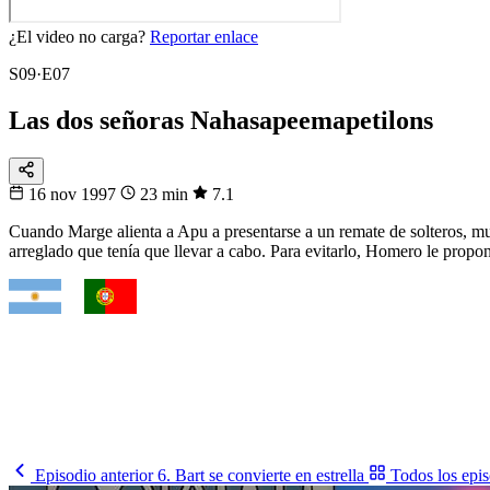
¿El video no carga?
Reportar enlace
S09·E07
Las dos señoras Nahasapeemapetilons
16 nov 1997
23 min
7.1
Cuando Marge alienta a Apu a presentarse a un remate de solteros, mu
arreglado que tenía que llevar a cabo. Para evitarlo, Homero le propo
VS
Fixtura
Clásicos
¿Quién gana el cruce?
Argentina, Brasil, Francia, España… mira cuándo se enfrentan.
Mira los partidos
→
Episodio anterior
6. Bart se convierte en estrella
Todos los epi