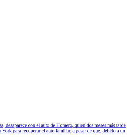
sa, desaparece con el auto de Homero, quien dos meses más tarde
York para recuperar el auto familiar, a pesar de que, debido a un