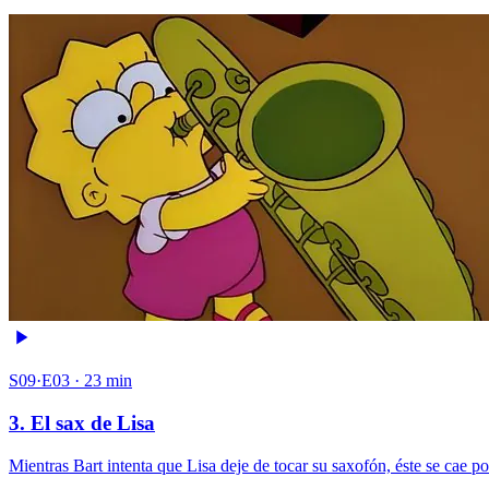
S09·E03 · 23 min
3. El sax de Lisa
Mientras Bart intenta que Lisa deje de tocar su saxofón, éste se cae 