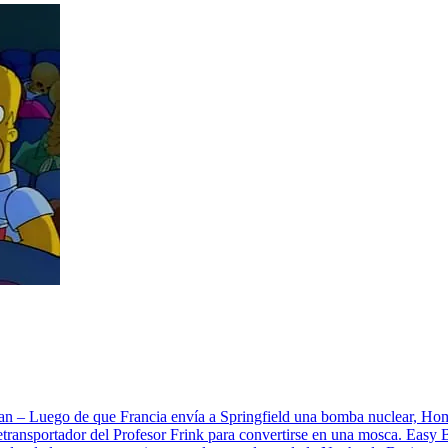
 – Luego de que Francia envía a Springfield una bomba nuclear, Homer
eletransportador del Profesor Frink para convertirse en una mosca. Eas