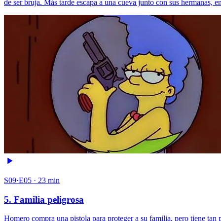
de ser bruja. Más tarde escapa a una cueva junto con sus hermanas, en
S09·E05 · 23 min
5. Familia peligrosa
Homero compra una pistola para proteger a su familia, pero tiene tan