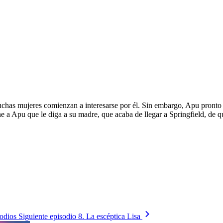
chas mujeres comienzan a interesarse por él. Sin embargo, Apu pronto r
ne a Apu que le diga a su madre, que acaba de llegar a Springfield, de 
sodios
Siguiente episodio
8. La escéptica Lisa