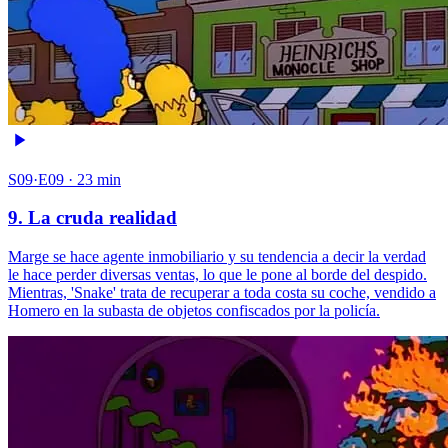
S09·E09 · 23 min
9. La cruda realidad
Marge se hace agente inmobiliario y su tendencia a decir la verdad
le hace perder diversas ventas, lo que le pone al borde del despido.
Mientras, 'Snake' trata de recuperar a toda costa su coche, vendido a
Homero en la subasta de objetos confiscados por la policía.