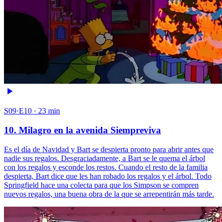
S09·E10 · 23 min
10. Milagro en la avenida Siempreviva
Es el día de Navidad y Bart se despierta pronto para abrir antes que
nadie sus regalos. Desgraciadamente, a Bart se le quema el árbol
con los regalos y esconde los restos. Cuando el resto de la familia
despierta, Bart dice que les han robado los regalos y el árbol. Todo
Springfield hace una colecta para que los Simpson se compren
nuevos regalos, una buena obra de la que se arrepentirán más tarde.