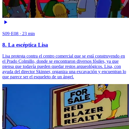
S09·E08 · 23 min
8. La escéptica Lisa
Lisa protesta contra el centro comercial que se está construyendo en
el Prado Colmillo, donde se encontraron diversos fósiles, ya que
piensa que todavía pueden quedar restos arqueológicos. Lisa, con
ayuda del director Skinner, organiza una excavación y encuentran lo
que parece ser el esqueleto de un ángel.