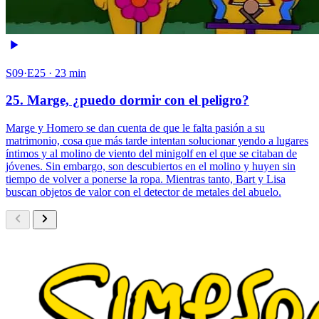
S09·E25 · 23 min
25. Marge, ¿puedo dormir con el peligro?
Marge y Homero se dan cuenta de que le falta pasión a su
matrimonio, cosa que más tarde intentan solucionar yendo a lugares
íntimos y al molino de viento del minigolf en el que se citaban de
jóvenes. Sin embargo, son descubiertos en el molino y huyen sin
tiempo de volver a ponerse la ropa. Mientras tanto, Bart y Lisa
buscan objetos de valor con el detector de metales del abuelo.