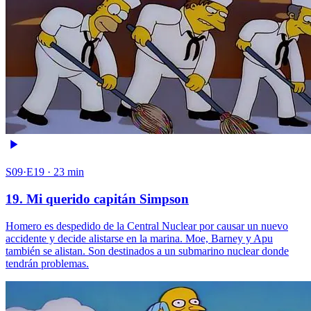
S09·E19 · 23 min
19. Mi querido capitán Simpson
Homero es despedido de la Central Nuclear por causar un nuevo
accidente y decide alistarse en la marina. Moe, Barney y Apu
también se alistan. Son destinados a un submarino nuclear donde
tendrán problemas.