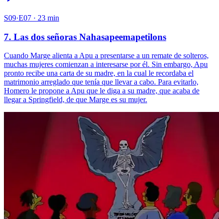
S09·E07 · 23 min
7. Las dos señoras Nahasapeemapetilons
Cuando Marge alienta a Apu a presentarse a un remate de solteros,
muchas mujeres comienzan a interesarse por él. Sin embargo, Apu
pronto recibe una carta de su madre, en la cual le recordaba el
matrimonio arreglado que tenía que llevar a cabo. Para evitarlo,
Homero le propone a Apu que le diga a su madre, que acaba de
llegar a Springfield, de que Marge es su mujer.