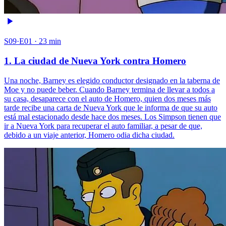
S09·E01 · 23 min
1. La ciudad de Nueva York contra Homero
Una noche, Barney es elegido conductor designado en la taberna de
Moe y no puede beber. Cuando Barney termina de llevar a todos a
su casa, desaparece con el auto de Homero, quien dos meses más
tarde recibe una carta de Nueva York que le informa de que su auto
está mal estacionado desde hace dos meses. Los Simpson tienen que
ir a Nueva York para recuperar el auto familiar, a pesar de que,
debido a un viaje anterior, Homero odia dicha ciudad.