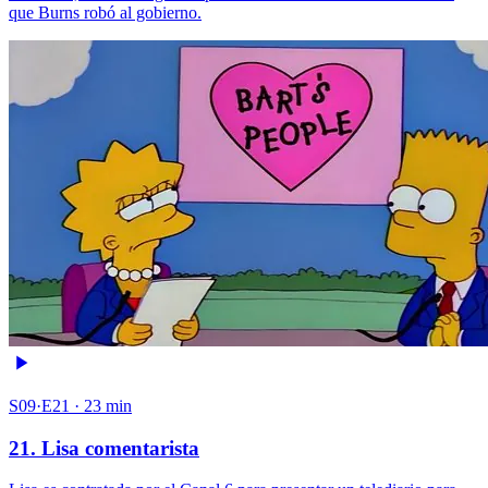
que Burns robó al gobierno.
S09·E21 · 23 min
21. Lisa comentarista