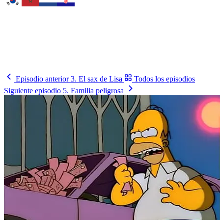
Fixtura
Tu selección
Busca tu país y síguelo
Cómo le va, cuándo juega y contra quién, en un solo lugar.
Busca tu selección
→
Episodio anterior
3. El sax de Lisa
Todos los episodios
Siguiente episodio
5. Familia peligrosa