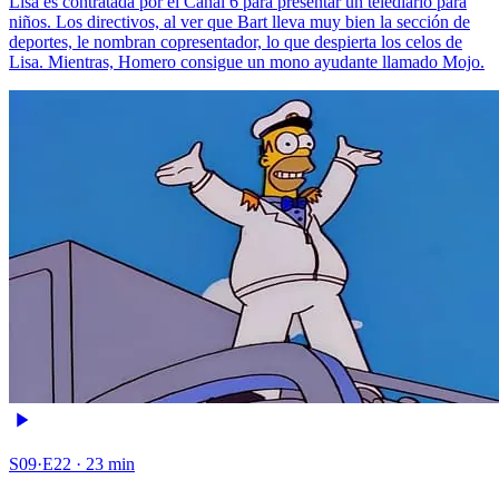
Lisa es contratada por el Canal 6 para presentar un telediario para
niños. Los directivos, al ver que Bart lleva muy bien la sección de
deportes, le nombran copresentador, lo que despierta los celos de
Lisa. Mientras, Homero consigue un mono ayudante llamado Mojo.
S09·E22 · 23 min