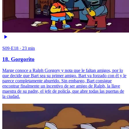
S09·E18 · 23 min
18. Gorgorito
Marge conoce a Ralph Gorgory y nota que le faltan amigos, por lo
que decide que Bart sea su primer amigo. Bart va forzado con él y le
parece completamente aburrido. Sin embargo, Bart consigue
encontrar finalmente un incentivo de ser amigo de Ralph, la llave
maestra de su padre, el jefe de policía, que abre todas las puertas de
la ciudad.