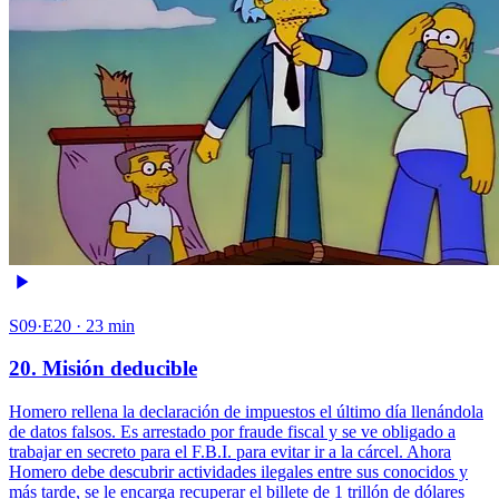
S09·E20 · 23 min
20. Misión deducible
Homero rellena la declaración de impuestos el último día llenándola
de datos falsos. Es arrestado por fraude fiscal y se ve obligado a
trabajar en secreto para el F.B.I. para evitar ir a la cárcel. Ahora
Homero debe descubrir actividades ilegales entre sus conocidos y
más tarde, se le encarga recuperar el billete de 1 trillón de dólares