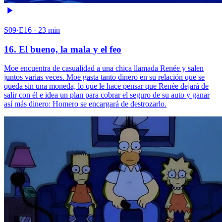
S09·E16 · 23 min
16. El bueno, la mala y el feo
Moe encuentra de casualidad a una chica llamada Renée y salen
juntos varias veces. Moe gasta tanto dinero en su relación que se
queda sin una moneda, lo que le hace pensar que Renée dejará de
salir con él e idea un plan para cobrar el seguro de su auto y ganar
así más dinero: Homero se encargará de destrozarlo.