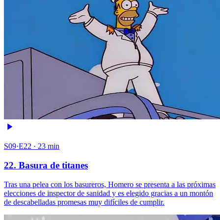
S09·E22 · 23 min
22. Basura de titanes
Tras una pelea con los basureros, Homero se presenta a las próximas
elecciones de inspector de sanidad y es elegido gracias a un montón
de descabelladas promesas muy difíciles de cumplir.