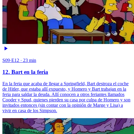
S09·E12 · 23 min
12. Bart en la feria
En la feria que acaba de llegar a Springfield, Bart destroza el coche
de Hitler, que estaba allí expuesto, y Homero y Bart trabajan en la
feria para saldar la deuda. Allí conocen a otros feriantes llamados
Cooder y Spud, quienes pierden su casa por culpa de Homero y son
invitados entonces (sin contar con la opinión de Marge y Lisa) a
vivir en casa de los Simpson.