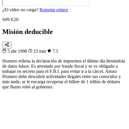
¿El video no carga?
Reportar enlace
S09·E20
Misión deducible
5 abr 1998
23 min
7.5
Homero rellena la declaración de impuestos el último día llenándola
de datos falsos. Es arrestado por fraude fiscal y se ve obligado a
trabajar en secreto para el F.B.I. para evitar ir a la cárcel. Ahora
Homero debe descubrir actividades ilegales entre sus conocidos y
más tarde, se le encarga recuperar el billete de 1 trillón de dólares
que Burns robó al gobierno.
32
▸
16
▸
8
▸
4
▸
1
Fixtura
Eliminatorias
De 48 a 1
Sigue la llave del Mundial hasta la gran final.