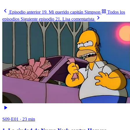
Sigue la llave
→
Episodio anterior
19. Mi querido capitán Simpson
Todos los
episodios
Siguiente episodio
21. Lisa comentarista
S09·E01 · 23 min