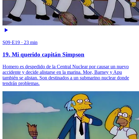
S09·E19 · 23 min
19. Mi querido capitán Simpson
Homero es despedido de la Central Nuclear por causar un nuevo
accidente y decide alistarse en la marina. Moe, Barney y Apu
también se alistan. Son destinados a un submarino nuclear donde
tendrán problemas.