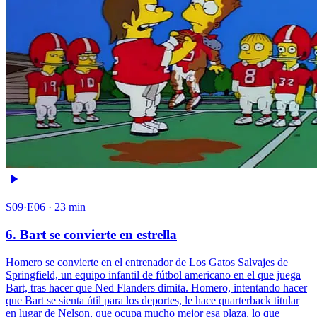
S09·E06 · 23 min
6. Bart se convierte en estrella
Homero se convierte en el entrenador de Los Gatos Salvajes de
Springfield, un equipo infantil de fútbol americano en el que juega
Bart, tras hacer que Ned Flanders dimita. Homero, intentando hacer
que Bart se sienta útil para los deportes, le hace quarterback titular
en lugar de Nelson, que ocupa mucho mejor esa plaza, lo que