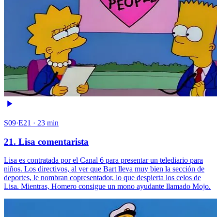
S09·E21 · 23 min
21. Lisa comentarista
Lisa es contratada por el Canal 6 para presentar un telediario para
niños. Los directivos, al ver que Bart lleva muy bien la sección de
deportes, le nombran copresentador, lo que despierta los celos de
Lisa. Mientras, Homero consigue un mono ayudante llamado Mojo.