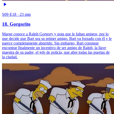
S09·E18 · 23 min
18. Gorgorito
Marge conoce a Ralph Gorgory y nota que le faltan amigos, por lo
que decide que Bart sea su primer amigo. Bart va forzado con él y le
parece completamente aburrido. Sin embargo, Bart consigue
encontrar finalmente un incentivo de ser amigo de Ralph, la llave
maestra de su padre, el jefe de policía, que abre todas las puertas de
la ciudad.