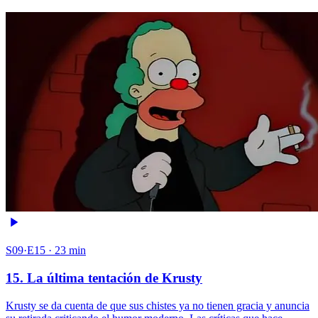
S09·E15 · 23 min
15. La última tentación de Krusty
Krusty se da cuenta de que sus chistes ya no tienen gracia y anuncia