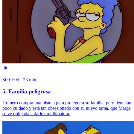
S09·E05 · 23 min
5. Familia peligrosa
Homero compra una pistola para proteger a su familia, pero tiene tan
poco cuidado y está tan obsesionado con su nuevo arma, que Marge
se ve obligada a darle un ultimátum.