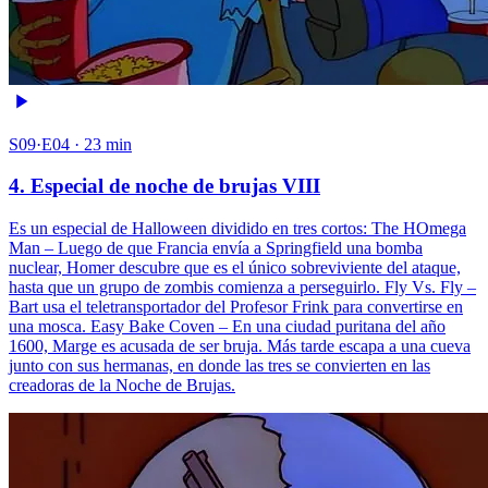
S09·E04 · 23 min
4. Especial de noche de brujas VIII
Es un especial de Halloween dividido en tres cortos: The HOmega
Man – Luego de que Francia envía a Springfield una bomba
nuclear, Homer descubre que es el único sobreviviente del ataque,
hasta que un grupo de zombis comienza a perseguirlo. Fly Vs. Fly –
Bart usa el teletransportador del Profesor Frink para convertirse en
una mosca. Easy Bake Coven – En una ciudad puritana del año
1600, Marge es acusada de ser bruja. Más tarde escapa a una cueva
junto con sus hermanas, en donde las tres se convierten en las
creadoras de la Noche de Brujas.