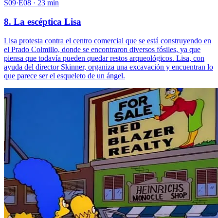
S09·E08 · 23 min
8. La escéptica Lisa
Lisa protesta contra el centro comercial que se está construyendo en
el Prado Colmillo, donde se encontraron diversos fósiles, ya que
piensa que todavía pueden quedar restos arqueológicos. Lisa, con
ayuda del director Skinner, organiza una excavación y encuentran lo
que parece ser el esqueleto de un ángel.