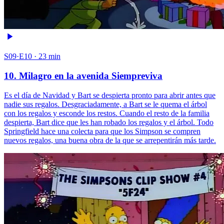
S09·E10 · 23 min
10. Milagro en la avenida Siempreviva
Es el día de Navidad y Bart se despierta pronto para abrir antes que
nadie sus regalos. Desgraciadamente, a Bart se le quema el árbol
con los regalos y esconde los restos. Cuando el resto de la familia
despierta, Bart dice que les han robado los regalos y el árbol. Todo
Springfield hace una colecta para que los Simpson se compren
nuevos regalos, una buena obra de la que se arrepentirán más tarde.