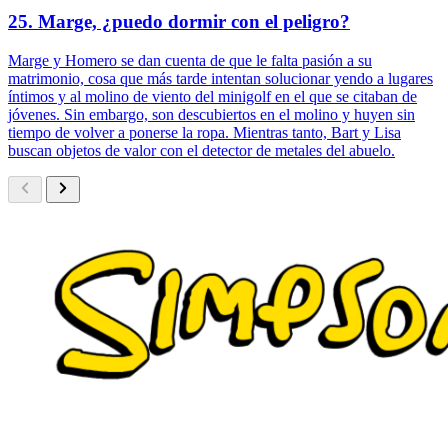
25. Marge, ¿puedo dormir con el peligro?
Marge y Homero se dan cuenta de que le falta pasión a su
matrimonio, cosa que más tarde intentan solucionar yendo a lugares
íntimos y al molino de viento del minigolf en el que se citaban de
jóvenes. Sin embargo, son descubiertos en el molino y huyen sin
tiempo de volver a ponerse la ropa. Mientras tanto, Bart y Lisa
buscan objetos de valor con el detector de metales del abuelo.