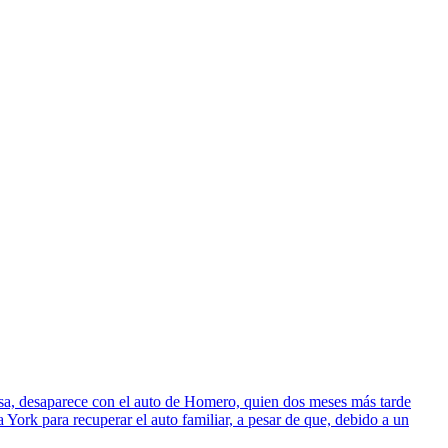
sa, desaparece con el auto de Homero, quien dos meses más tarde
York para recuperar el auto familiar, a pesar de que, debido a un