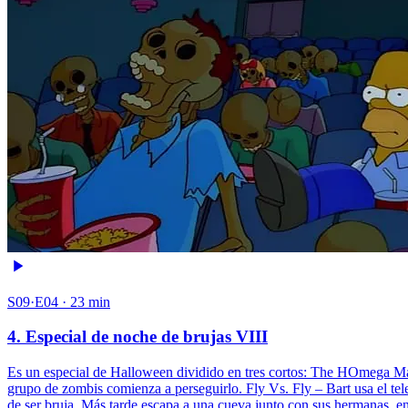
S09·E04 · 23 min
4. Especial de noche de brujas VIII
Es un especial de Halloween dividido en tres cortos: The HOmega Man
grupo de zombis comienza a perseguirlo. Fly Vs. Fly – Bart usa el t
de ser bruja. Más tarde escapa a una cueva junto con sus hermanas, en