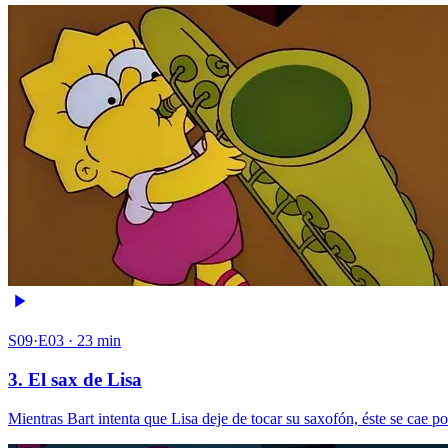
S09·E03 · 23 min
3. El sax de Lisa
Mientras Bart intenta que Lisa deje de tocar su saxofón, éste se cae 