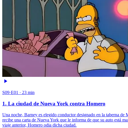
S09·E01 · 23 min
1. La ciudad de Nueva York contra Homero
Una noche, Barney es elegido conductor designado en la taberna de M
recibe una carta de Nueva York que le informa de que su auto está ma
viaje anterior, Homero odia dicha ciudad.