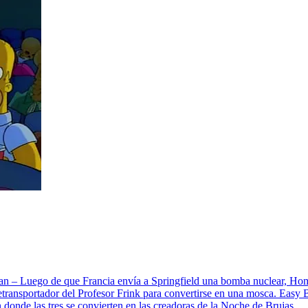
 – Luego de que Francia envía a Springfield una bomba nuclear, Homer
eletransportador del Profesor Frink para convertirse en una mosca. Eas
 donde las tres se convierten en las creadoras de la Noche de Brujas.