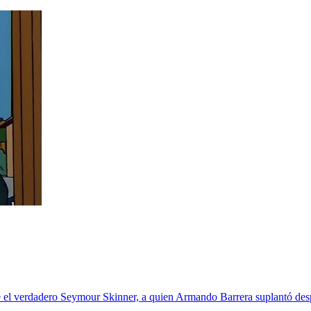
e el verdadero Seymour Skinner, a quien Armando Barrera suplantó desp