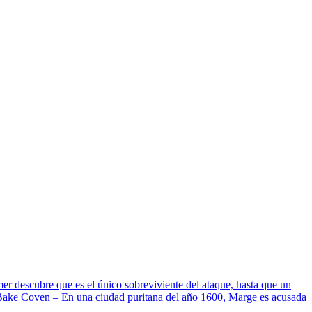
 descubre que es el único sobreviviente del ataque, hasta que un
y Bake Coven – En una ciudad puritana del año 1600, Marge es acusada