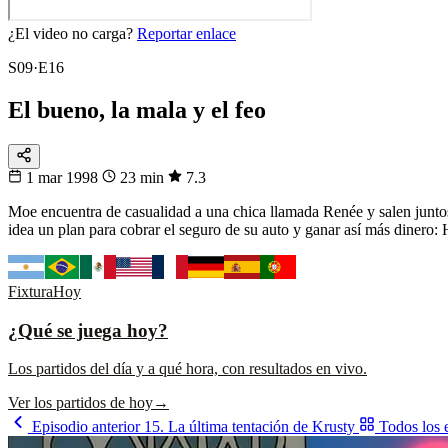
¿El video no carga?
Reportar enlace
S09·E16
El bueno, la mala y el feo
1 mar 1998
23 min
7.3
Moe encuentra de casualidad a una chica llamada Renée y salen juntos 
idea un plan para cobrar el seguro de su auto y ganar así más dinero:
Fixtura
Hoy
¿Qué se juega hoy?
Los partidos del día y a qué hora, con resultados en vivo.
Ver los partidos de hoy
→
Episodio anterior
15. La última tentación de Krusty
Todos los 