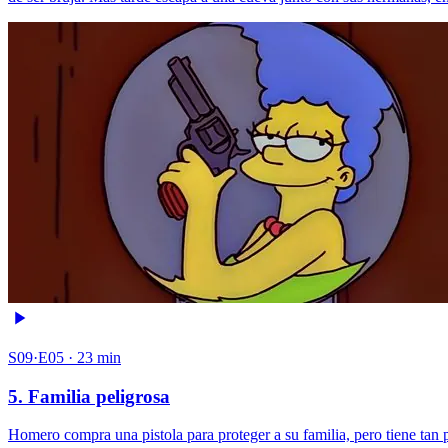
S09·E05 · 23 min
5. Familia peligrosa
Homero compra una pistola para proteger a su familia, pero tiene tan