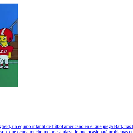
ield, un equipo infantil de fútbol americano en el que juega Bart, tra
 Nelson, que ocupa mucho mejor esa plaza, lo que ocasionará problemas en